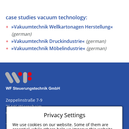
case studies
vacuum technology
:
»Vakuumtechnik Wellkartonagen Herstellung«
(german)
»Vakuumtechnik Druckindustrie«
(german)
»Vakuumtechnik Möbelindustrie«
(german)
Zeppelinstraße 7-9
75446 Wiernsheim
Germany
Privacy Settings
We use cookies on our website. Some of them are
Telefon
+49 (0) 7044 911 100