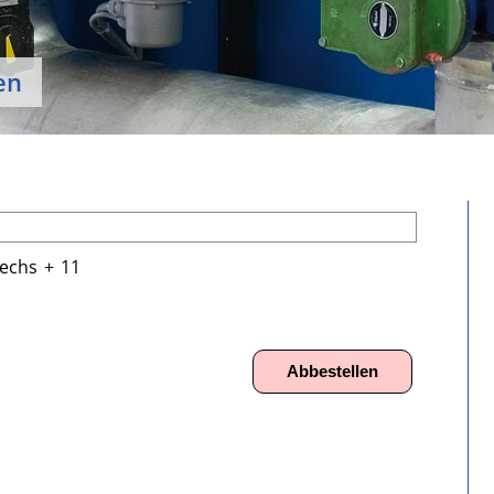
en
echs
/
+
\
11
Abbestellen