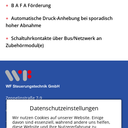
B A F A Förderung
Automatische Druck-Anhebung bei sporadisch
hoher Abnahme
Schaltuhrkontakte über Bus/Netzwerk an
Zubehörmodul(e)
Zeppelinstraße 7-9
75446 Wiernsheim
Datenschutzeinstellungen
Germany
Wir nutzen Cookies auf unserer Website. Einige
davon sind essenziell, während andere uns helfen,
Telefon
+49 (0) 7044 911 100
diese Website und Ihre Nutzererfahrung zu