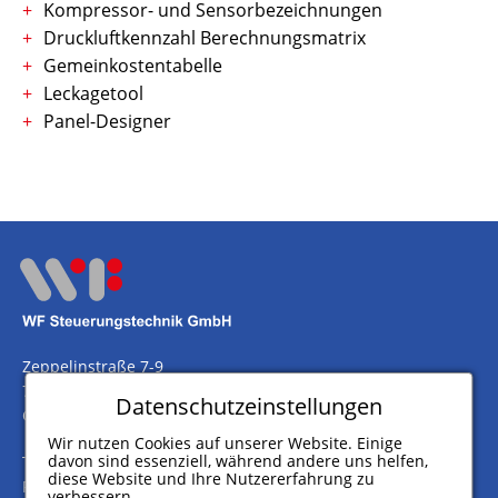
Kompressor- und Sensorbezeichnungen
Druckluftkennzahl Berechnungsmatrix
Gemeinkostentabelle
Leckagetool
Panel-Designer
Zeppelinstraße 7-9
75446 Wiernsheim
Datenschutzeinstellungen
Germany
Wir nutzen Cookies auf unserer Website. Einige
davon sind essenziell, während andere uns helfen,
Telefon
+49 (0) 7044 911 100
diese Website und Ihre Nutzererfahrung zu
Fax
+49 (0) 7044 5717
verbessern.